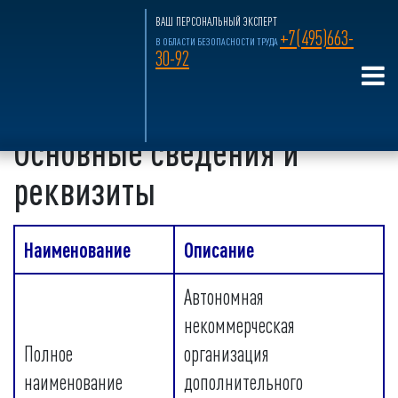
ВАШ ПЕРСОНАЛЬНЫЙ ЭКСПЕРТ
+7(495)663-
В ОБЛАСТИ БЕЗОПАСНОСТИ ТРУДА
30-92
Главная страница
»
О нас
»
Сведения об
образовательной организации
»
Основные сведения
Основные сведения и
реквизиты
Наименование
Описание
Автономная
некоммерческая
Полное
организация
наименование
дополнительного