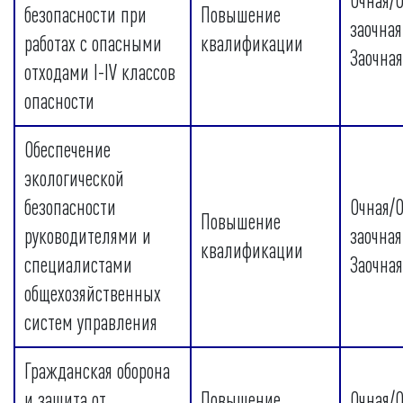
Очная/
безопасности при
Повышение
заочная
работах с опасными
квалификации
Заочная
отходами I-IV классов
опасности
Обеспечение
экологической
безопасности
Очная/
Повышение
руководителями и
заочная
квалификации
специалистами
Заочная
общехозяйственных
систем управления
Гражданская оборона
и защита от
Повышение
Очная/