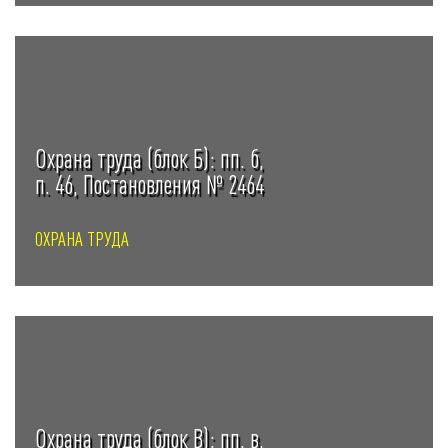
Охрана труда (блок Б): пп. б,
п. 46, Постановления № 2464
ОХРАНА ТРУДА
Охрана труда (блок В): пп. в,