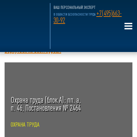
ВАШ ПЕРСОНАЛЬНЫЙ ЭКСПЕРТ
+7(495)663-
В ОБЛАСТИ БЕЗОПАСНОСТИ ТРУДА
30-92
Главная страница
»
Учебный Центр
»
Обучение по охране труда
Обучение по охране труда
Вернуться ко всем курсам
Охрана труда (блок А): пп. а,
п. 46, Постановления № 2464
ОХРАНА ТРУДА