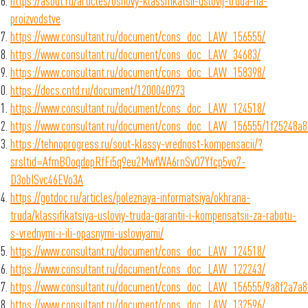
https://asout.ru/articles/osnovy-klassifikatsii-uslovij-truda-na-
proizvodstve
https://www.consultant.ru/document/cons_doc_LAW_156555/
https://www.consultant.ru/document/cons_doc_LAW_34683/
https://www.consultant.ru/document/cons_doc_LAW_158398/
https://docs.cntd.ru/document/1200040973
https://www.consultant.ru/document/cons_doc_LAW_124518/
https://www.consultant.ru/document/cons_doc_LAW_156555/1f25248a
https://tehnoprogress.ru/sout-klassy-vrednost-kompensacii/?
srsltid=AfmBOoqdopRfFi5q9eu2MwfWA6rnSvO7Yfcp5vo7-
D3obISvc46EVo3A
https://gotdoc.ru/articles/poleznaya-informatsiya/okhrana-
truda/klassifikatsiya-usloviy-truda-garantii-i-kompensatsii-za-rabotu-
s-vrednymi-i-ili-opasnymi-usloviyami/
https://www.consultant.ru/document/cons_doc_LAW_124518/
https://www.consultant.ru/document/cons_doc_LAW_122243/
https://www.consultant.ru/document/cons_doc_LAW_156555/9a8f2a7a
https://www.consultant.ru/document/cons_doc_LAW_132596/