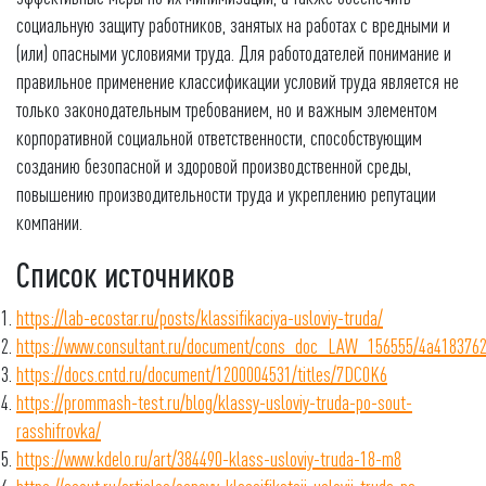
социальную защиту работников, занятых на работах с вредными и
(или) опасными условиями труда. Для работодателей понимание и
правильное применение классификации условий труда является не
только законодательным требованием, но и важным элементом
корпоративной социальной ответственности, способствующим
созданию безопасной и здоровой производственной среды,
повышению производительности труда и укреплению репутации
компании.
Список источников
https://lab-ecostar.ru/posts/klassifikaciya-usloviy-truda/
https://www.consultant.ru/document/cons_doc_LAW_156555/4a418376
https://docs.cntd.ru/document/1200004531/titles/7DC0K6
https://prommash-test.ru/blog/klassy-usloviy-truda-po-sout-
rasshifrovka/
https://www.kdelo.ru/art/384490-klass-usloviy-truda-18-m8