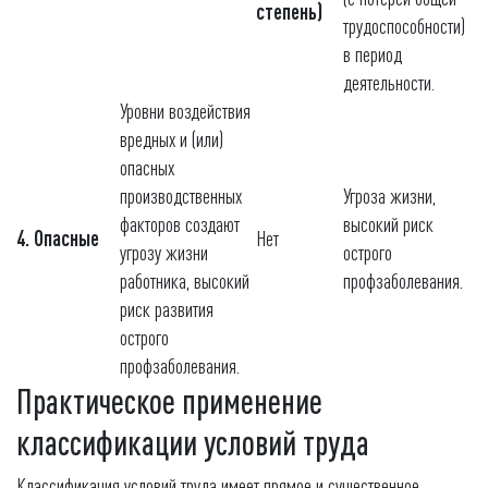
степень)
трудоспособности)
в период
деятельности.
Уровни воздействия
вредных и (или)
опасных
производственных
Угроза жизни,
факторов создают
высокий риск
4. Опасные
Нет
угрозу жизни
острого
работника, высокий
профзаболевания.
риск развития
острого
профзаболевания.
Практическое применение
классификации условий труда
Классификация условий труда имеет прямое и существенное