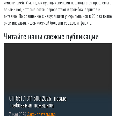
импотенцией. У молодых курящих женщин наблюдаются проблемы с
венами ног, которые потом перерастают в тромбоз, варикоз и
эктазию. По сравнению с некурящими у курильщиков в 20 раз выше
риск инсульта, ишемической болезни сердца, инфаркта.
Читайте наши свежие публикации
СП 551.1311500.2026: новые
требования пожарной
безопасности для стоянок ...
7 мая 2026
Законодательство