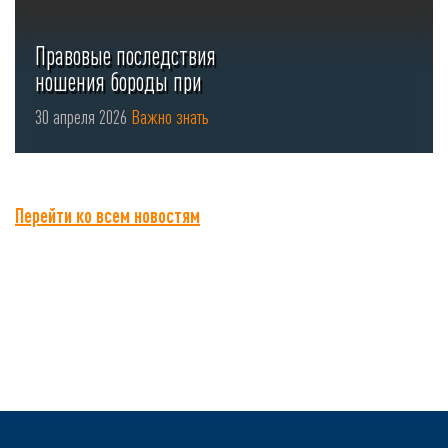
Правовые последствия
ношения бороды при
использовании СИЗ органов
30 апреля 2026
Важно знать
...
Перейти ко всем новостям