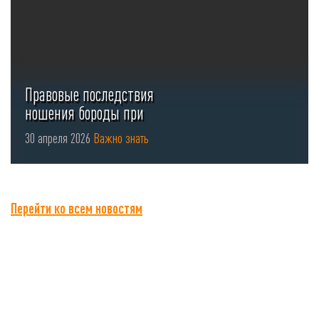
Правовые последствия
ношения бороды при
использовании СИЗ органов
30 апреля 2026
Важно знать
...
Перейти ко всем новостям