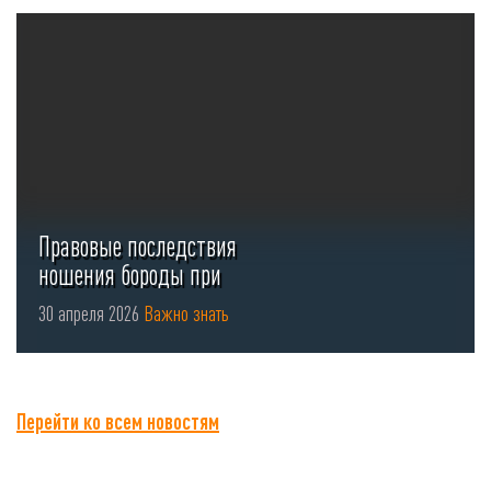
Правовые последствия
ношения бороды при
использовании СИЗ органов
30 апреля 2026
Важно знать
...
Перейти ко всем новостям