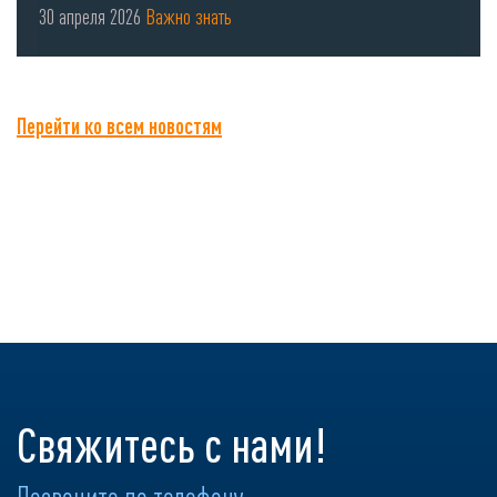
использовании СИЗ органов
30 апреля 2026
Важно знать
...
Перейти ко всем новостям
Свяжитесь с нами!