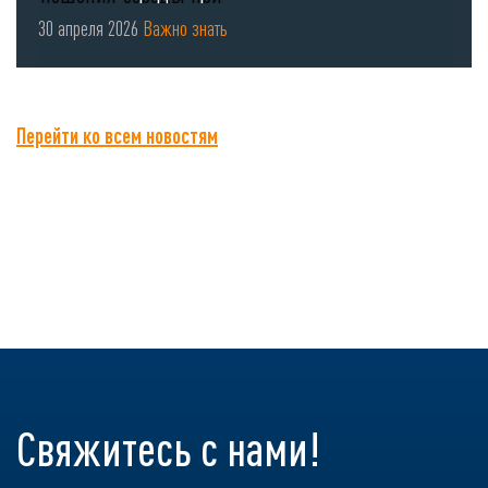
использовании СИЗ органов
30 апреля 2026
Важно знать
...
Перейти ко всем новостям
Свяжитесь с нами!