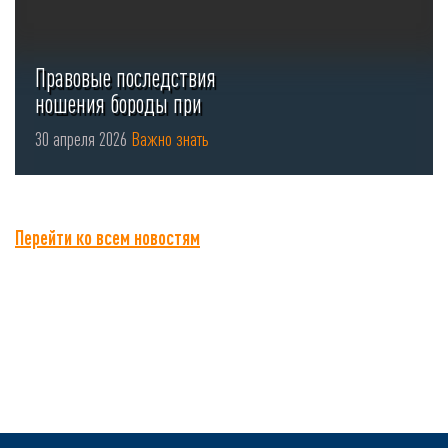
Правовые последствия
ношения бороды при
использовании СИЗ органов
30 апреля 2026
Важно знать
...
Перейти ко всем новостям