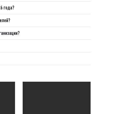
26 года?
телей?
рганизации?