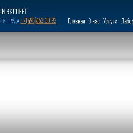
Й ЭКСПЕРТ
+7(495)663-30-92
СТИ ТРУДА
Главная
О нас
Услуги
Лабо