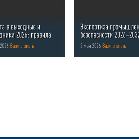
та в выходные и
Экспертиза промышле
дники 2026: правила
безопасности 2026–203
мления ...
 2026
Важно знать
2 мая 2026
Важно знать