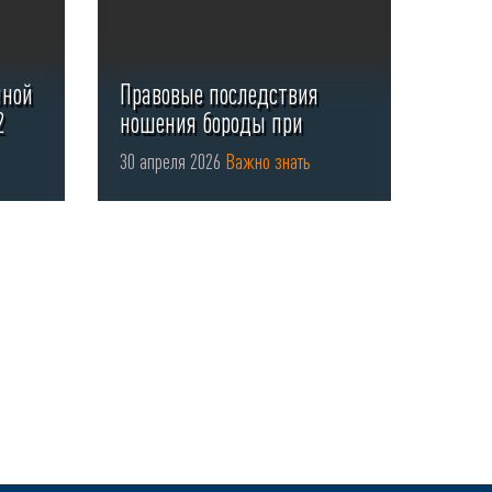
нной
Правовые последствия
2
ношения бороды при
использовании СИЗ органов
30 апреля 2026
Важно знать
...