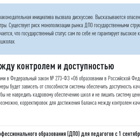
законодательная инициатива вызвала дискуссию. Высказываются опасен
тры. Существует риск монополизации рынка ДПО государственными струк
чается, что государственный статус сам по себе не гарантирует высокое к
 школах.
ежду контролем и доступностью
ми в Федеральный закон № 273-ФЗ «Об образовании в Российской Феде
 меры будет зависеть от способности системы обеспечить доступность ка
тобы не навредить кадровому обеспечению школ и не лишить систему цен
 возможно, корректировок для достижения баланса между контролем кач
фессионального образования (ДПО) для педагогов с 1 сентябр