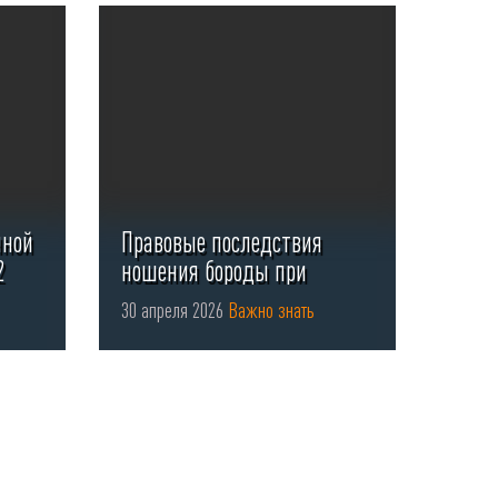
нной
Правовые последствия
2
ношения бороды при
использовании СИЗ органов
30 апреля 2026
Важно знать
...