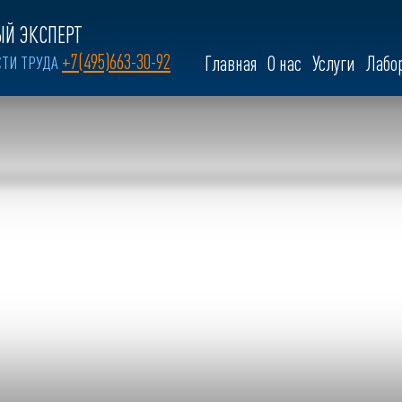
Й ЭКСПЕРТ
+7(495)663-30-92
СТИ ТРУДА
Главная
О нас
Услуги
Лабо