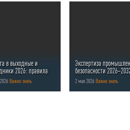
та в выходные и
Экспертиза промышле
дники 2026: правила
безопасности 2026–203
мления ...
 2026
Важно знать
2 мая 2026
Важно знать