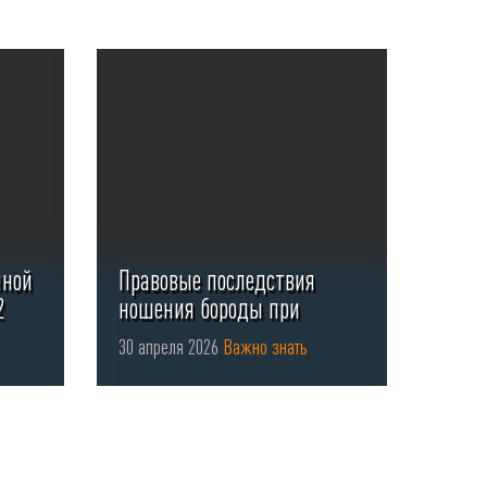
нной
Правовые последствия
2
ношения бороды при
использовании СИЗ органов
30 апреля 2026
Важно знать
...