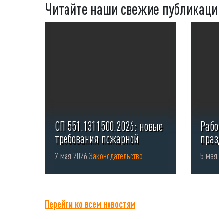
Читайте наши свежие публикаци
СП 551.1311500.2026: новые
Рабо
требования пожарной
праз
безопасности для стоянок ...
офор
7 мая 2026
Законодательство
5 мая
Перейти ко всем новостям