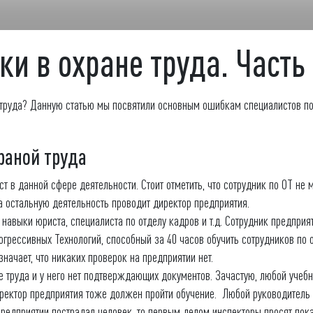
и в охране труда. Часть
 труда? Данную статью мы посвятили основным ошибкам специалистов по 
раной труда
т в данной сфере деятельности. Стоит отметить, что сотрудник по ОТ не 
 а остальную деятельность проводит директор предприятия.
навыки юриста, специалиста по отделу кадров и т.д. Сотрудник предприя
грессивных Технологий, способный за 40 часов обучить сотрудников по о
значает, что никаких проверок на предприятии нет.
е труда и у него нет подтверждающих документов. Зачастую, любой учеб
директор предприятия тоже должен пройти обучение. Любой руководитель 
едприятии пострадал человек, то первым делом инспекторы просят показа