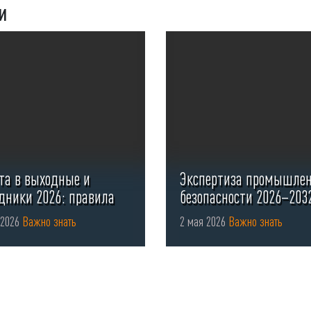
и
та в выходные и
Экспертиза промышле
дники 2026: правила
безопасности 2026–203
мления ...
 2026
Важно знать
2 мая 2026
Важно знать