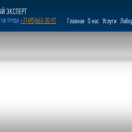
Й ЭКСПЕРТ
+7(495)663-30-92
СТИ ТРУДА
Главная
О нас
Услуги
Лабо