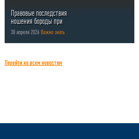
Правовые последствия
ношения бороды при
использовании СИЗ органов
30 апреля 2026
Важно знать
...
Перейти ко всем новостям