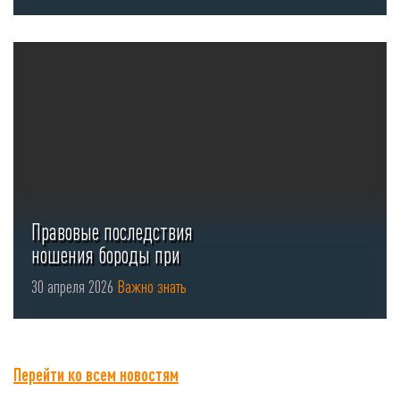
Правовые последствия
ношения бороды при
использовании СИЗ органов
30 апреля 2026
Важно знать
...
Перейти ко всем новостям