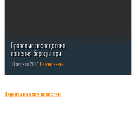
Правовые последствия
ношения бороды при
использовании СИЗ органов
30 апреля 2026
Важно знать
...
Перейти ко всем новостям