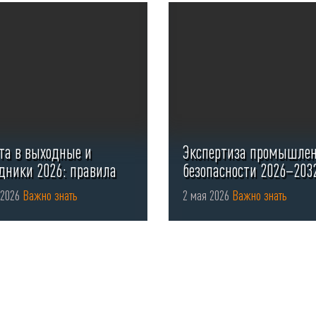
та в выходные и
Экспертиза промышле
дники 2026: правила
безопасности 2026–203
мления ...
 2026
Важно знать
2 мая 2026
Важно знать