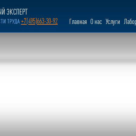
Й ЭКСПЕРТ
+7(495)663-30-92
СТИ ТРУДА
Главная
О нас
Услуги
Лабо