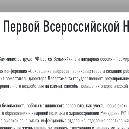
ы Первой Всероссийской 
 Замминистра труда РФ Сергея Вельмяйкина и пленарная сессия «Формиро
ая конференция «Сокращение выбросов парниковых газов и создание раб
пил заместитель директора Департамента государственного регулирован
опогенного воздействия на климат, способы повышения энергетической
 и безопасность работы медицинского персонала: как учесть новые риск
ого образования и кадровой политики в здравоохранении Минздрава РФ 
в высокой зоне риска: инфекционные отделения, отделения переливания 
ственности за жизнь пациентов, вопросы страхования и лечения медицинск