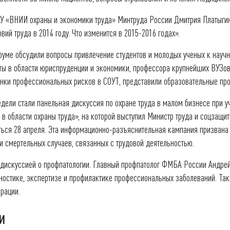
ГБУ «ВНИИ охраны и экономики труда» Минтруда России Дмитрия Платыги
ий труда в 2014 году. Что изменится в 2015-2016 годах».
уме обсудили вопросы привлечение студентов и молодых ученых к научн
ты в области юриспруденции и экономики, профессора крупнейших ВУЗов
енки профессиональных рисков в СОУТ, представили образовательные про
ели стали панельная дискуссия по охране труда в малом бизнесе при 
в области охраны труда», на которой выступил Министр труда и соцзащ
аться 28 апреля. Эта информационно-разъяснительная кампания призван
 и смертельных случаев, связанных с трудовой деятельностью.
 дискуссией о профпатологии. Главный профпатолог ФМБА России Андре
гностике, экспертизе и профилактике профессиональных заболеваний. 
рации.
и