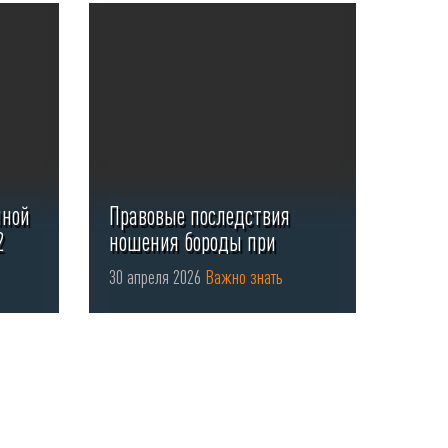
нной
Правовые последствия
2
ношения бороды при
использовании СИЗ органов
30 апреля 2026
Важно знать
...