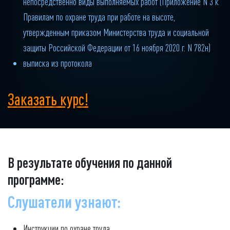
непосредственно виды выполняемых работ (Приложение N 3 к
Правилам по охране труда при работе на высоте,
утвержденным приказом Министерства труда и социальной
защиты Российской Федерации от 16 ноября 2020 г. N 782н)
выписка из протокола
Заказать курс!
В результате обучения по данной
программе:
Слушатели узнают:
Инструкции по охране труда