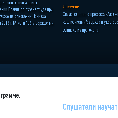
да и социальной защиты
Документ:
ении Правил по охране труда при
Свидетельство о профессии/должн
 также на основании Приказа
квалификации/разряда и удостове
 2013 г. № 701н "Об утверждении
выписка из протокола
ограмме:
Слушатели научат