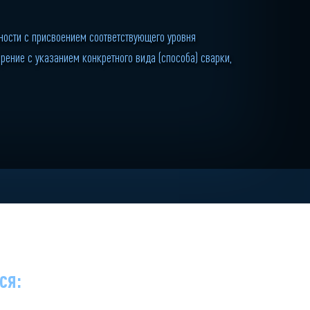
ости с присвоением соответствующего уровня
рение c указанием конкретного вида (способа) сварки,
ся: