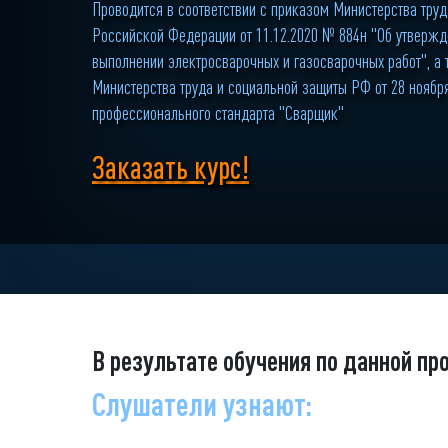
Проводится в соответствии с приказом Министерства тру
Российской Федерации от 11.12.2020 № 884н "Об утвержд
выполнении электросварочных и газосварочных работ", а
Министерства труда и социальной защиты РФ от 28 ноября
профессионального стандарта "Сварщик"
Заказать курс!
В результате обучения по данной пр
Слушатели узнают: