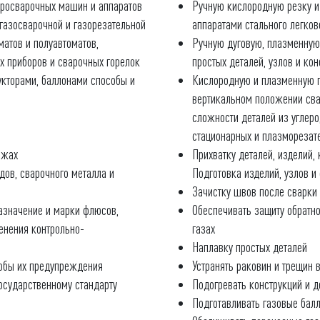
тросварочных машин и аппаратов
Ручную кислородную резку и
 газосварочной и газорезательной
аппаратами стального легков
матов и полуавтоматов,
Ручную дуговую, плазменную
х приборов и сварочных горелок
простых деталей, узлов и кон
кторами, баллонами способы и
Кислородную и плазменную 
вертикальном положении сва
сложности деталей из углеро
стационарных и плазмореза
ежах
Прихватку деталей, изделий,
дов, сварочного металла и
Подготовка изделий, узлов и
Зачистку швов после сварки 
азначение и марки флюсов,
Обеспечивать защиту обратно
енения контрольно-
газах
Наплавку простых деталей
собы их предупреждения
Устранять раковин и трещин в
государственному стандарту
Подогревать конструкций и д
Подготавливать газовые балл