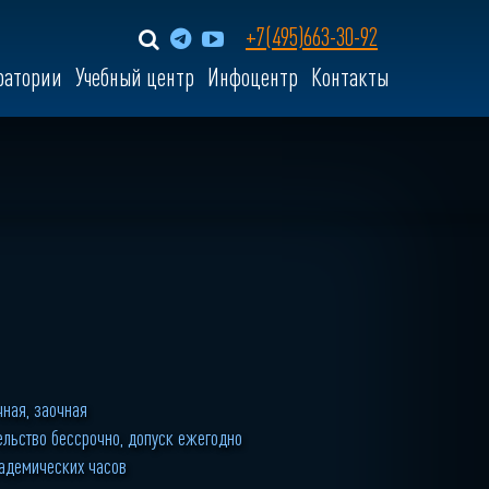
+7(495)663-30-92
ратории
Учебный центр
Инфоцентр
Контакты
чная, заочная
ельство бессрочно, допуск ежегодно
кадемических часов