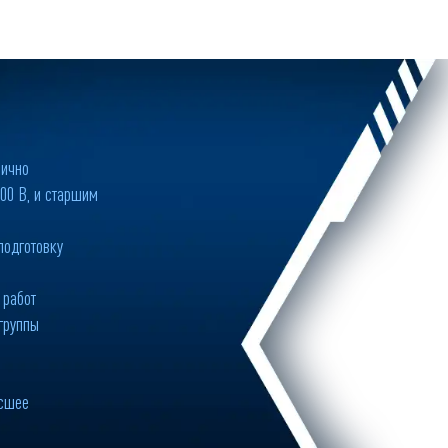
лично
00 В, и старшим
подготовку
 работ
группы
ысшее