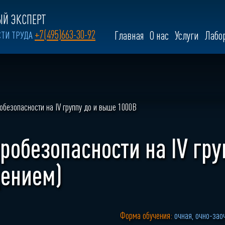
Й ЭКСПЕРТ
+7(495)663-30-92
СТИ ТРУДА
Главная
О нас
Услуги
Лабо
робезопасности на IV группу до и выше 1000В
тробезопасности на IV гр
дением)
Форма обучения:
очная, очно-зао