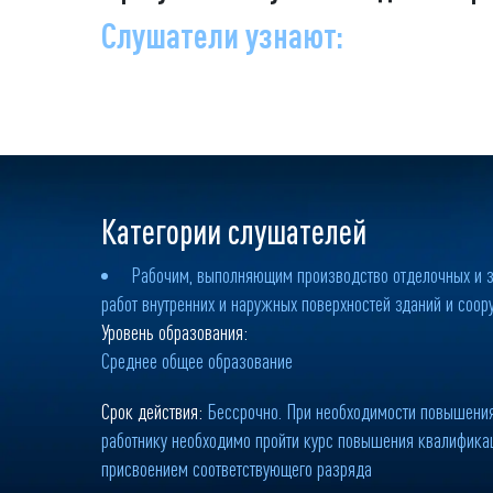
Слушатели узнают:
Категории слушателей
Рабочим, выполняющим производство отделочных и
работ внутренних и наружных поверхностей зданий и соо
Уровень образования:
Среднее общее образование
Срок действия:
Бессрочно. При необходимости повышения
работнику необходимо пройти курс повышения квалифика
присвоением соответствующего разряда