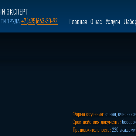
Й ЭКСПЕРТ
+7(495)663-30-92
СТИ ТРУДА
Главная
О нас
Услуги
Лабо
Форма обучения:
очная, очно-зао
Срок действия документа:
бессро
Продолжительность:
220 академи