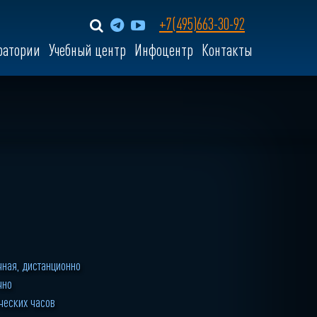
+7(495)663-30-92
ратории
Учебный центр
Инфоцентр
Контакты
чная, дистанционно
чно
ческих часов