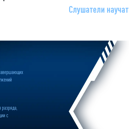
Слушатели научат
 завершающих
ружений
 разряда,
ции с