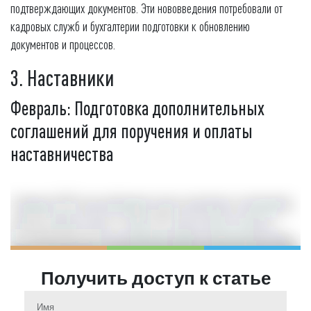
подтверждающих документов. Эти нововведения потребовали от
кадровых служб и бухгалтерии подготовки к обновлению
документов и процессов.
3. Наставники
Февраль: Подготовка дополнительных
соглашений для поручения и оплаты
наставничества
С февраля 2025 года необходимо начать подготовку к изменениям,
которые вступят в силу с 1 марта 2025 года согласно закону от
09.11.2024 № 381-ФЗ. Эти изменения требуют обязательной оплаты
наставничества. Размер оплаты определяется работодателем, но не
Получить доступ к статье
должен быть ниже установленного минимума, если таковой
предусмотрен нормативными актами.