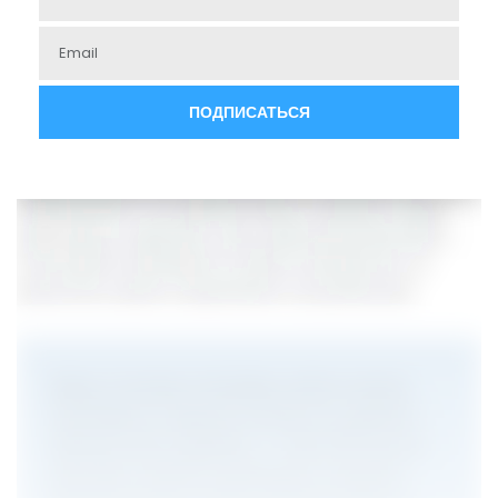
Работа усложнится, так как потребуется составлять дополнительные
соглашения к трудовым договорам с наставниками и производить
соответствующие выплаты. Для правильного применения новых
правил нужно выполнить следующие шаги:
Во-первых, получить от работника письменное согласие стать
наставником. Затем подписать дополнительное соглашение к
трудовому договору или включить условие о наставничестве
непосредственно в сам трудовой договор. В документе следует
зафиксировать содержание, сроки и форму выполнения работы.
Если возникнет необходимость отменить наставничество, это
должно быть сделано с уведомлением за три рабочих дня.
Пример: В компании «ТехноСфера» работает инженер
Сергей Иванов, который уже несколько лет занимается
обучением новых сотрудников. С 1 марта 2025 года ему
нужно будет заключить дополнительное соглашение к