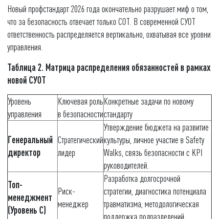
Новый профстандарт 2026 года окончательно разрушает миф о том,
что за безопасность отвечает только СОТ. В современной СУОТ
ответственность распределяется вертикально, охватывая все уровни
управления.
Таблица 2. Матрица распределения обязанностей в рамках
новой СУОТ
Уровень
Ключевая роль
Конкретные задачи по новому
управления
в безопасности
стандарту
Утверждение бюджета на развитие
Генеральный
Стратегический
культуры, личное участие в Safety
директор
лидер
Walks, связь безопасности с KPI
руководителей.
Разработка долгосрочной
Топ-
Риск-
стратегии, диагностика потенциала
менеджмент
менеджер
травматизма, методологическая
(Уровень С)
поддержка подразделений.