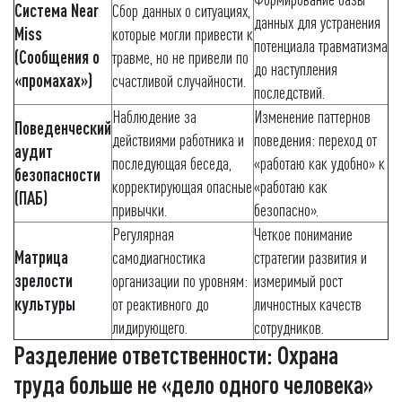
Система Near
Сбор данных о ситуациях,
данных для устранения
Miss
которые могли привести к
потенциала травматизма
(Сообщения о
травме, но не привели по
до наступления
«промахах»)
счастливой случайности.
последствий.
Наблюдение за
Изменение паттернов
Поведенческий
действиями работника и
поведения: переход от
аудит
последующая беседа,
«работаю как удобно» к
безопасности
корректирующая опасные
«работаю как
(ПАБ)
привычки.
безопасно».
Регулярная
Четкое понимание
Матрица
самодиагностика
стратегии развития и
зрелости
организации по уровням:
измеримый рост
культуры
от реактивного до
личностных качеств
лидирующего.
сотрудников.
Разделение ответственности: Охрана
труда больше не «дело одного человека»