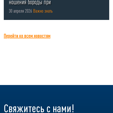
ношения бороды при
использовании СИЗ органов
30 апреля 2026
Важно знать
...
Перейти ко всем новостям
Свяжитесь с нами!