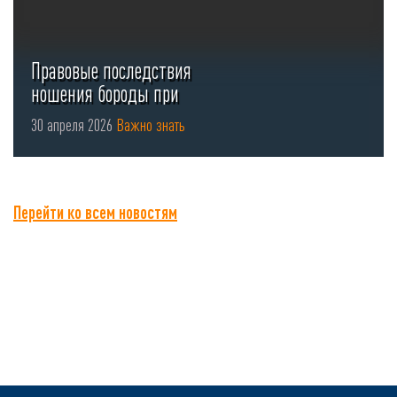
Правовые последствия
ношения бороды при
использовании СИЗ органов
30 апреля 2026
Важно знать
...
Перейти ко всем новостям