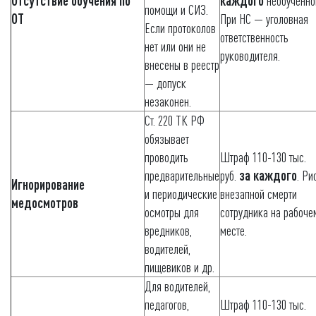
Отсутствие обучения по
каждого
необученно
помощи и СИЗ.
ОТ
При НС — уголовная
Если протоколов
ответственность
нет или они не
руководителя.
внесены в реестр
— допуск
незаконен.
Ст. 220 ТК РФ
обязывает
проводить
Штраф 110-130 тыс.
предварительные
руб.
за каждого
. Ри
Игнорирование
и периодические
внезапной смерти
медосмотров
осмотры для
сотрудника на рабоче
вредников,
месте.
водителей,
пищевиков и др.
Для водителей,
педагогов,
Штраф 110-130 тыс.