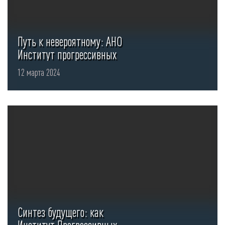
Путь к невероятному: АНО
Институт прогрессивных
технологий ведет старт
12 марта 2024
Национальной ...
Синтез будущего: как