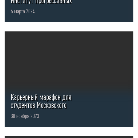
Институт Прогрессивных
Технологий формирует новое
6 марта 2024
поколение инженеров ...
Карьерный марафон для
студентов Московского
политехнического
30 ноября 2023
университета