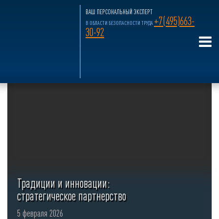
ВАШ ПЕРСОНАЛЬНЫЙ ЭКСПЕРТ
+7(495)663-
В ОБЛАСТИ БЕЗОПАСНОСТИ ТРУДА
Мероприятие
30-92
Вернуться в инфоцентр
Традиции и инновации:
стратегическое партнерство
АНО ИПТСУ и профсоюза
5 февраля 2026