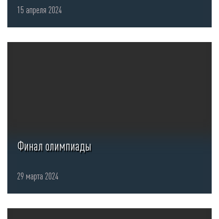
жюри международной
15 апреля 2024
студенческой конференции
...
Финал олимпиады
29 марта 2024